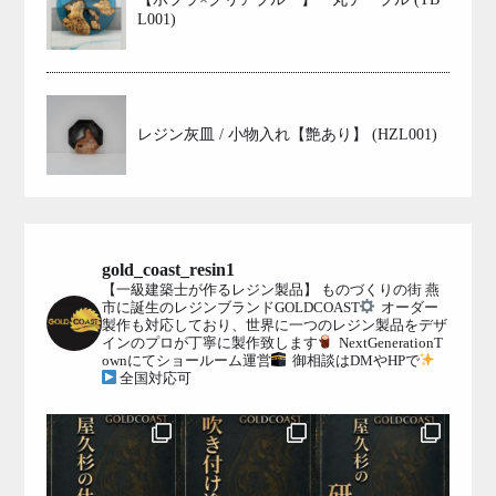
L001)
レジン灰皿 / 小物入れ【艶あり】 (HZL001)
gold_coast_resin1
【一級建築士が作るレジン製品】
ものづくりの街 燕
市に誕生のレジンブランドGOLDCOAST
オーダー
製作も対応しており、世界に一つのレジン製品をデザ
インのプロが丁寧に製作致します
NextGenerationT
ownにてショールーム運営
御相談はDMやHPで
全国対応可