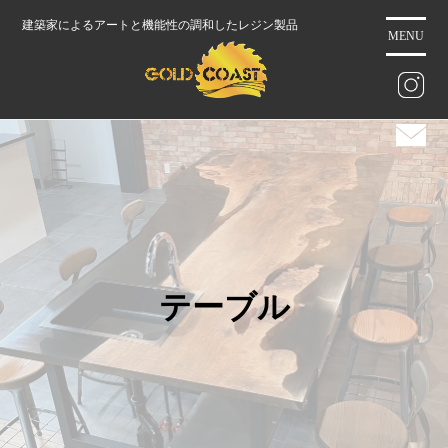
コ
建築家によるアートと機能性の調和したレジン製品
ン
MENU
テ
ン
ツ
に
ス
キ
ッ
プ
テーブル