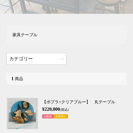
家具テーブル
カテゴリー
テーブル
1
商品
小物
【ポプラ×クリアブルー】 丸テーブル
¥220,000
(税込)
お勧め
在庫僅少