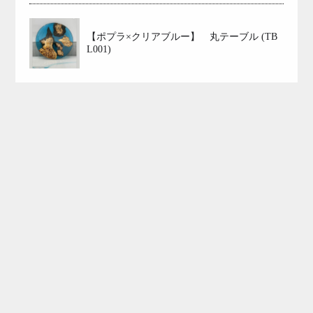
【ポプラ×クリアブルー】 丸テーブル (TB
L001)
gold_coast_resin1
【一級建築士が作るレジン製品】
ものづくりの街 燕
市に誕生のレジンブランドGOLDCOAST
オーダー
製作も対応しており、世界に一つのレジン製品をデザ
インのプロが丁寧に製作致します
NextGenerationT
ownにてショールーム運営
御相談はDMやHPで
全国対応可