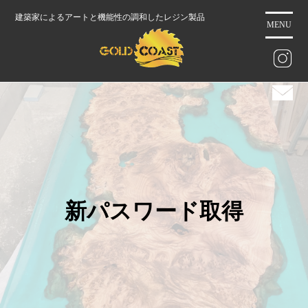
コ
建築家によるアートと機能性の調和したレジン製品
ン
MENU
テ
ン
ツ
に
ス
キ
ッ
プ
新パスワード取得